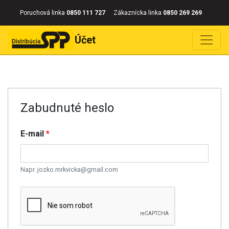
Poruchová linka
0850 111 727
Zákaznícka linka
0850 269 269
Účet
Zabudnuté heslo
E-mail
*
Napr. jozko.mrkvicka@gmail.com